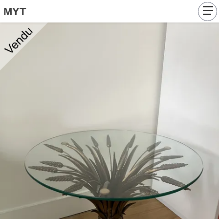
MYT
Catalogue
Tableaux
Objets
Articles
Contact