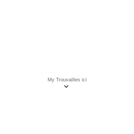
My Trouvailles ici
Accueil
Mobilier
Table basse gerbe d'épis de blé Coco Chanel - Robert Goossens
Table basse gerbe