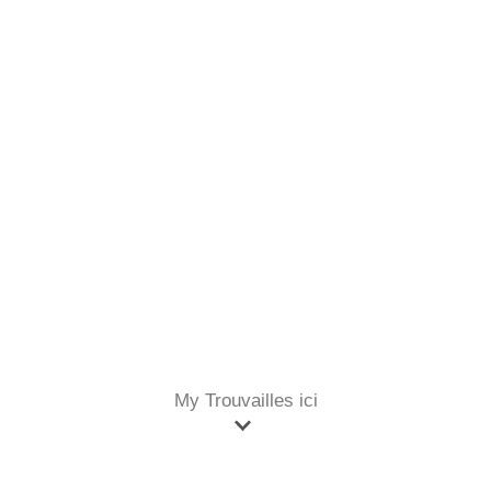
My Trouvailles ici
Accueil
Objets Décoration
Grand globe terrestre pivotant