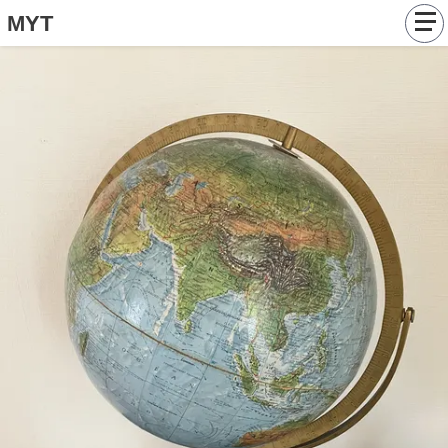
MYT
Catalogue
Tableaux
Objets
Articles
Contact