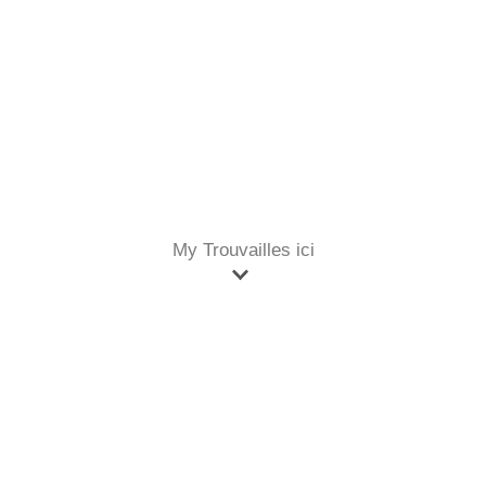
My Trouvailles ici
Accueil
Objets Décoration
Boule à neige
Split Rocker Boule à neige - Jeff Koons exposition La Beauté à Avignon
Split Rocker Boule