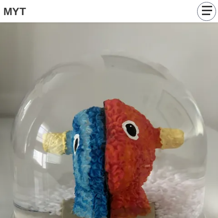
MYT
Catalogue
Tableaux
Objets
Articles
Contact