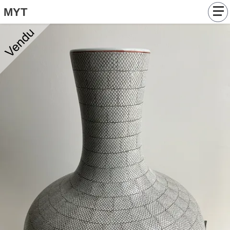
MYT
Catalogue
Tableaux
Objets
Articles
Contact