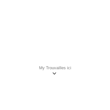
My Trouvailles ici
Accueil
Objets Décoration
Vases
Vase contemporain porcelaine japonaise peau de serpent